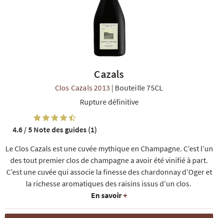
Cazals
R
NOS COFFRETS DÉCOUVERTES
NOS MEILLEURES VENTES
NOS PÉPI
Clos Cazals 2013
|
Bouteille 75CL
Rupture définitive
4.6 / 5
Note des guides (1)
Le Clos Cazals est une cuvée mythique en Champagne. C’est l’un
des tout premier clos de champagne a avoir été vinifié à part.
C’est une cuvée qui associe la finesse des chardonnay d’Oger et
la richesse aromatiques des raisins issus d’un clos.
En savoir
+