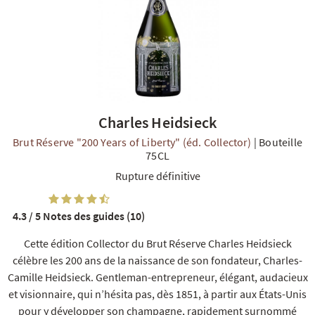
R
NOS COFFRETS DÉCOUVERTES
NOS MEILLEURES VENTES
NOS PÉPI
Charles Heidsieck
Brut Réserve "200 Years of Liberty" (éd. Collector)
|
Bouteille
75CL
Rupture définitive
4.3 / 5
Notes des guides (10)
Cette édition Collector du Brut Réserve Charles Heidsieck
célèbre les 200 ans de la naissance de son fondateur, Charles-
Camille Heidsieck. Gentleman-entrepreneur, élégant, audacieux
et visionnaire, qui n’hésita pas, dès 1851, à partir aux États-Unis
pour y développer son champagne, rapidement surnommé