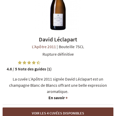
David Léclapart
R
NOS COFFRETS DÉCOUVERTES
NOS MEILLEURES VENTES
NOS PÉPI
L'Apôtre 2011
|
Bouteille 75CL
Rupture définitive
4.6 / 5
Note des guides (1)
La cuvée L’Apôtre 2011 signée David Léclapart est un
champagne Blanc de Blancs offrant une belle expression
aromatique.
En savoir
+
VOIR LES 4 CUVÉES DISPONIBLES