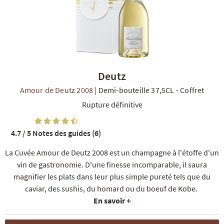
Deutz
R
NOS COFFRETS DÉCOUVERTES
NOS MEILLEURES VENTES
NOS PÉPI
Amour de Deutz 2008
|
Demi-bouteille 37,5CL
-
Coffret
Rupture définitive
4.7 / 5
Notes des guides (6)
La Cuvée Amour de Deutz 2008 est un champagne à l'étoffe d'un
vin de gastronomie. D'une finesse incomparable, il saura
magnifier les plats dans leur plus simple pureté tels que du
caviar, des sushis, du homard ou du boeuf de Kobe.
En savoir
+