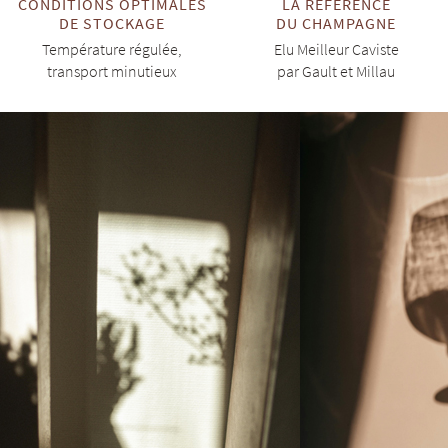
CONDITIONS OPTIMALES
LA RÉFÉRENCE
DE STOCKAGE
DU CHAMPAGNE
Température régulée,
Elu Meilleur Caviste
transport minutieux
par Gault et Millau