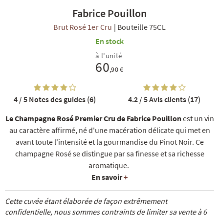
Fabrice Pouillon
Brut Rosé 1er Cru
|
Bouteille 75CL
En stock
à l'unité
60
,90 €
R
NOS COFFRETS DÉCOUVERTES
NOS MEILLEURES VENTES
NOS PÉPI
4 / 5
Notes des guides (6)
4.2 / 5
Avis clients (17)
Le Champagne Rosé Premier Cru de Fabrice Pouillon
est un vin
au caractère affirmé, né d'une macération délicate qui met en
avant toute l'intensité et la gourmandise du Pinot Noir. Ce
champagne Rosé se distingue par sa finesse et sa richesse
aromatique.
En savoir
+
Cette cuvée étant élaborée de façon extrêmement
confidentielle, nous sommes contraints de limiter sa vente à 6