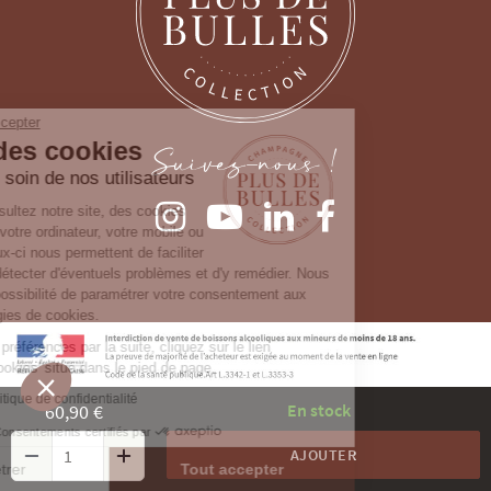
Continuer sans accepter
Gestion des cookies
Suivez-nous !
Nous prenons soin de nos utilisateurs
Lorsque vous consultez notre site, des cookies
sont déposés sur votre ordinateur, votre mobile ou
votre tablette. Ceux-ci nous permettent de faciliter
la navigation, de détecter d'éventuels problèmes et d'y remédier. Nous
vous laissons la possibilité de paramétrer votre consentement aux
différentes typologies de cookies.
Pour modifier vos préférences par la suite, cliquez sur le lien
'Préférences de cookies' situé dans le pied de page.
Consulter notre politique de confidentialité
60,90 €
En stock
Consentements certifiés par
AJOUTER
Paramétrer
Tout accepter