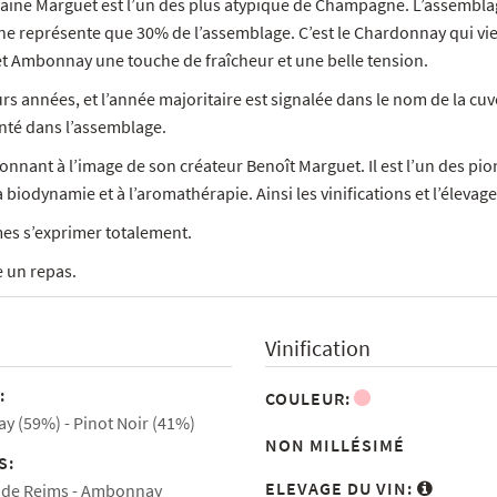
aine Marguet est l’un des plus atypique de Champagne. L’assemblag
 ne représente que 30% de l’assemblage. C’est le Chardonnay qui vi
et Ambonnay une touche de fraîcheur et une belle tension.
années, et l’année majoritaire est signalée dans le nom de la cuvé
enté dans l’assemblage.
ant à l’image de son créateur Benoît Marguet. Il est l’un des pio
biodynamie et à l’aromathérapie. Ainsi les vinifications et l’élevage
mes s’exprimer totalement.
 un repas.
Vinification
:
COULEUR:
y (59%)
Pinot Noir (41%)
NON MILLÉSIMÉ
S:
ELEVAGE DU VIN:
de Reims
Ambonnay