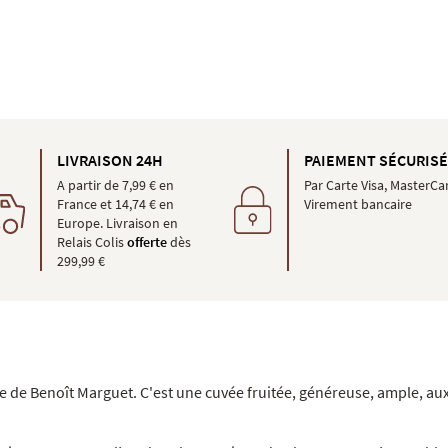
LIVRAISON 24H
PAIEMENT SÉCURIS
A partir de 7,99 € en
Par Carte Visa, MasterCa
France et 14,74 € en
Virement bancaire
Europe. Livraison en
Relais Colis
offerte
dès
299,99 €
 de Benoît Marguet. C'est une cuvée fruitée, généreuse, ample, aux