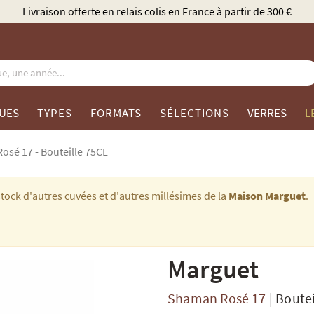
Élu Meilleur Caviste Champagne par Gault & Millau
UES
TYPES
FORMATS
SÉLECTIONS
VERRES
L
sé 17 - Bouteille 75CL
tock d'autres cuvées et d'autres millésimes de la
Maison Marguet
.
Marguet
Shaman Rosé 17
|
Boutei