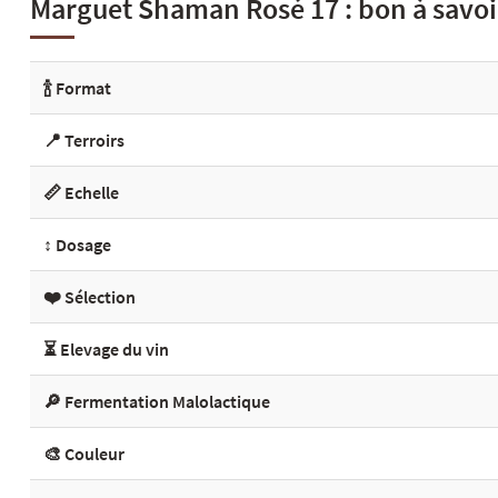
Marguet Shaman Rosé 17 : bon à savoi
🍾 Format
📍 Terroirs
📏 Echelle
↕️ Dosage
❤️ Sélection
⏳ Elevage du vin
🔎 Fermentation Malolactique
🎨 Couleur