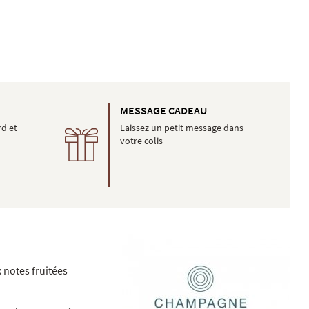
É
MESSAGE CADEAU
rd et
Laissez un petit message dans
votre colis
 notes fruitées