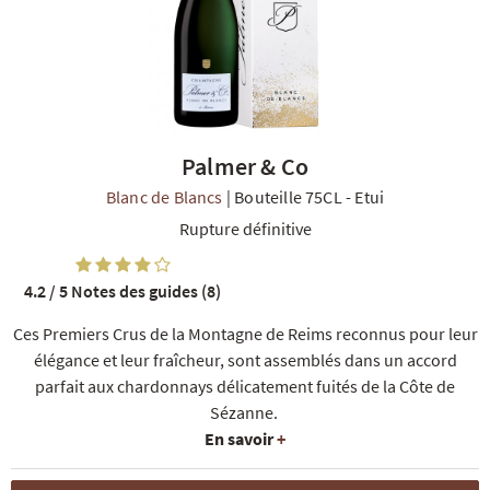
Palmer & Co
R
NOS COFFRETS DÉCOUVERTES
NOS MEILLEURES VENTES
NOS PÉPI
Blanc de Blancs
|
Bouteille 75CL
-
Etui
Rupture définitive
4.2 / 5
Notes des guides (8)
Ces Premiers Crus de la Montagne de Reims reconnus pour leur
élégance et leur fraîcheur, sont assemblés dans un accord
parfait aux chardonnays délicatement fuités de la Côte de
Sézanne.
En savoir
+