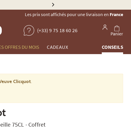
Explorez no
Les prix sont affichés pour une livraison en
France
(+33) 9 75 18 60 26
Panier
ES OFFRES DU MOIS
CADEAUX
CONSEILS
Veuve Clicquot
.
ot
eille 75CL
-
Coffret