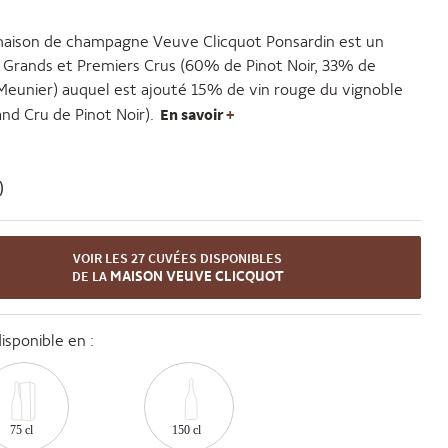
maison de
champagne Veuve Clicquot
Ponsardin est un
 Grands et Premiers Crus (60% de Pinot Noir, 33% de
eunier) auquel est ajouté 15% de vin rouge du vignoble
En savoir
+
nd Cru de Pinot Noir).
)
VOIR LES 27 CUVÉES DISPONIBLES
DE LA
MAISON VEUVE CLICQUOT
sponible en :
75 cl
150 cl