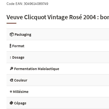
Code EAN:
3049614089749
Veuve Clicquot Vintage Rosé 2004 : bon
📦 Packaging
🍾 Format
↕️ Dosage
🔎 Fermentation Malolactique
🎨 Couleur
⭐ Millésime
🍇 Cépage