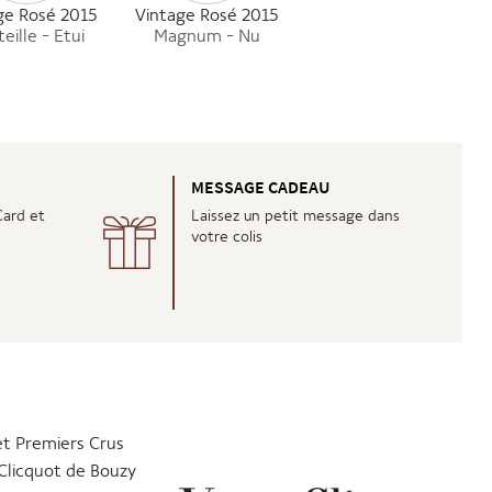
ge Rosé 2015
Vintage Rosé 2015
eille - Etui
Magnum - Nu
É
MESSAGE CADEAU
Card et
Laissez un petit message dans
votre colis
et Premiers Crus
Clicquot de Bouzy