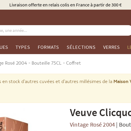
Élu Meilleur Caviste Champagne par Gault & Millau
UES
TYPES
FORMATS
SÉLECTIONS
VERRES
L
ge Rosé 2004 - Bouteille 75CL - Coffret
 en stock d'autres cuvées et d'autres millésimes de la
Maison 
Veuve Clicqu
Vintage Rosé 2004
|
Bout