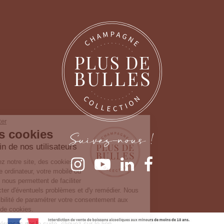
Continuer sans accepter
Gestion des cookies
Suivez-nous !
Nous prenons soin de nos utilisateurs
Lorsque vous consultez notre site, des cookies
sont déposés sur votre ordinateur, votre mobile ou
votre tablette. Ceux-ci nous permettent de faciliter
la navigation, de détecter d'éventuels problèmes et d'y remédier. Nous
vous laissons la possibilité de paramétrer votre consentement aux
différentes typologies de cookies.
Pour modifier vos préférences par la suite, cliquez sur le lien