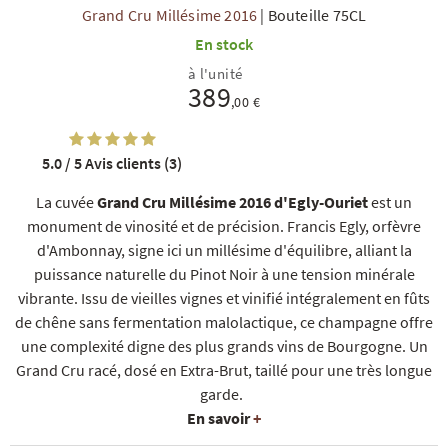
Grand Cru Millésime 2016
|
Bouteille 75CL
En stock
à l'unité
389
,00 €
5.0 / 5
Avis clients (3)
R
NOS COFFRETS DÉCOUVERTES
NOS MEILLEURES VENTES
NOS PÉPI
La cuvée
Grand Cru Millésime 2016 d'Egly-Ouriet
est un
monument de vinosité et de précision. Francis Egly, orfèvre
d'Ambonnay, signe ici un millésime d'équilibre, alliant la
puissance naturelle du Pinot Noir à une tension minérale
vibrante. Issu de vieilles vignes et vinifié intégralement en fûts
de chêne sans fermentation malolactique, ce champagne offre
une complexité digne des plus grands vins de Bourgogne. Un
Grand Cru racé, dosé en Extra-Brut, taillé pour une très longue
garde.
En savoir
+