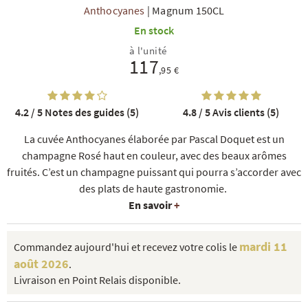
Anthocyanes
|
Magnum 150CL
En stock
à l'unité
117
,95 €
4.2 / 5
Notes des guides (5)
4.8 / 5
Avis clients (5)
R
NOS COFFRETS DÉCOUVERTES
NOS MEILLEURES VENTES
NOS PÉPI
La cuvée Anthocyanes élaborée par Pascal Doquet est un
champagne Rosé haut en couleur, avec des beaux arômes
fruités. C’est un champagne puissant qui pourra s’accorder avec
des plats de haute gastronomie.
En savoir
+
mardi 11
Commandez aujourd'hui et recevez votre colis le
août 2026
.
Livraison en Point Relais disponible.