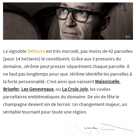
R
NOS COFFRETS DÉCOUVERTES
NOS MEILLEURES VENTES
NOS PÉPI
Le vignoble
Dehours
est très morcelé, pas moins de 42 parcelles
(pour 14 hectares) le constituent. Grâce aux 3 pressoirs du
domaine, Jérôme peut presser séparément chaque parcelle. Il
ne faut pas longtemps pour que Jérôme identifie les parcelles à
la forte personnalité. C’est ainsi que naissent
Maisoncelle
,
Brisefer
,
Les Genevreaux
, ou
La Croix Joly
, les cuvées
parcellaires emblématiques du domaine. De vin de fête le
champagne devient vin de terroir. Un changement majeur, un
véritable tournant pour toute une région.