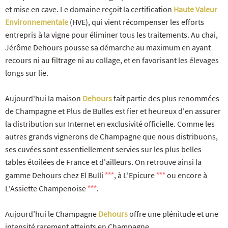
et mise en cave. Le domaine reçoit la certification
Haute Valeur
Environnementale
(HVE), qui vient récompenser les efforts
entrepris à la vigne pour éliminer tous les traitements. Au chai,
Jérôme Dehours pousse sa démarche au maximum en ayant
recours ni au filtrage ni au collage, et en favorisant les élevages
longs sur lie.
Aujourd'hui la maison
Dehours
fait partie des plus renommées
de Champagne et Plus de Bulles est fier et heureux d'en assurer
la distribution sur Internet en exclusivité officielle. Comme les
autres grands vignerons de Champagne que nous distribuons,
ses cuvées sont essentiellement servies sur les plus belles
tables étoilées de France et d'ailleurs. On retrouve ainsi la
*
*
*
*
*
*
gamme Dehours chez El Bulli
, à L'Epicure
ou encore à
*
*
*
L'Assiette Champenoise
.
Aujourd’hui le Champagne
Dehours
offre une plénitude et une
intensité rarement atteints en Champagne.