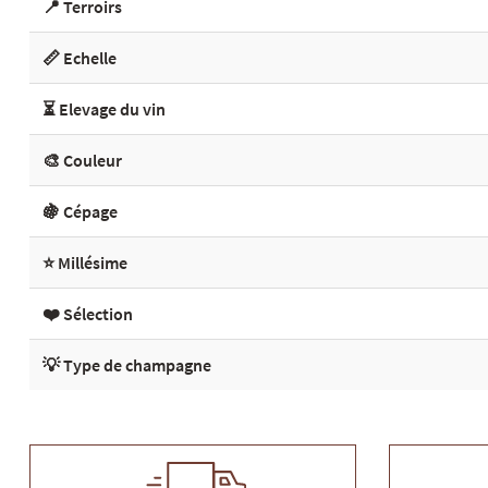
📍 Terroirs
📏 Echelle
⏳ Elevage du vin
🎨 Couleur
🍇 Cépage
⭐ Millésime
❤️ Sélection
💡 Type de champagne