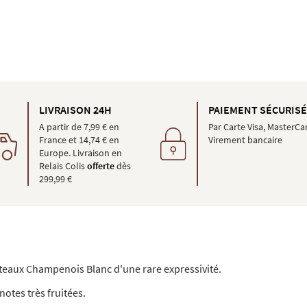
LIVRAISON 24H
PAIEMENT SÉCURIS
A partir de 7,99 € en
Par Carte Visa, MasterCa
France et 14,74 € en
Virement bancaire
Europe. Livraison en
Relais Colis
offerte
dès
299,99 €
teaux Champenois Blanc d'une rare expressivité.
otes très fruitées.