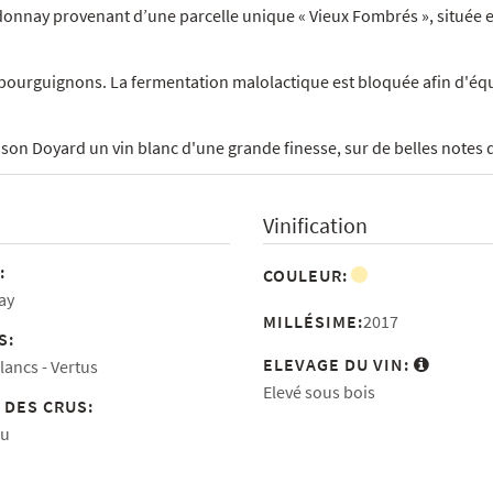
ardonnay provenant d’une parcelle unique « Vieux Fombrés », située 
e bourguignons. La fermentation malolactique est bloquée afin d'équi
n Doyard un vin blanc d'une grande finesse, sur de belles notes de
Vinification
:
COULEUR:
ay
MILLÉSIME:
2017
S:
ELEVAGE DU VIN:
lancs
Vertus
Elevé sous bois
 DES CRUS:
ru