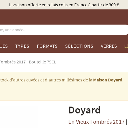
Élu Meilleur Caviste Champagne par Gault & Mil
UES
TYPES
FORMATS
SÉLECTIONS
VERRES
L
Fombrés 2017 - Bouteille 75CL
tock d'autres cuvées et d'autres millésimes de la
Maison Doyard
.
Doyard
En Vieux Fombrés 2017