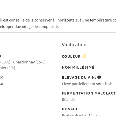
, il est conseillé de la conserver à l’horizontale, à une température 
elopper davantage de complexité.
Vinification
:
COULEUR:
 (80%)
Chardonnay (15%)
NON MILLÉSIMÉ
nier (5%)
S:
ELEVAGE DU VIN:
ar
Elevé partiellement sous bois
FERMENTATION MALOLACT
Réalisée
DOSAGE:
Brut (entre 6 et 12 g/l)