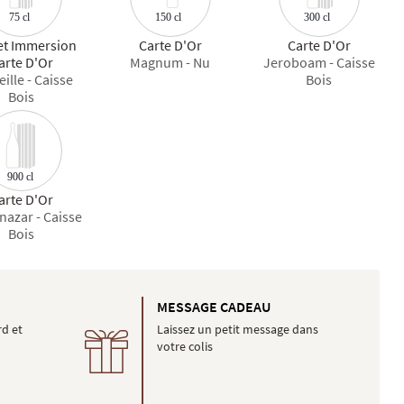
75 cl
300 cl
150 cl
et Immersion
Carte D'Or
Carte D'Or
arte D'Or
Magnum - Nu
Jeroboam - Caisse
ille - Caisse
Bois
Bois
900 cl
arte D'Or
azar - Caisse
Bois
É
MESSAGE CADEAU
rd et
Laissez un petit message dans
votre colis