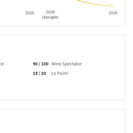
2026
2025
2029
(Apogée)
ce
90 / 100
Wine Spectator
15 / 20
Le Point