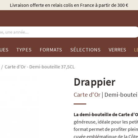
Élu Meilleur Caviste Champagne par Gault & Millau
UES
TYPES
FORMATS
SÉLECTIONS
VERRES
L
Carte d'Or - Demi-bouteille 37,5CL
Drappier
Carte d'Or
|
Demi-bouteil
La demi-bouteille de Carte d’
généreuse, idéale pour les peti
format permet de profiter plein
cuvée emblématique de la Côte