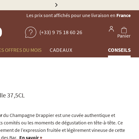
Explorez no
Les prix sont affichés pour une livraison en
France
(+33) 9 75 18 60 26
Panier
ES OFFRES DU MOIS
CADEAUX
CONSEILS
le 37,5CL
Or
du Champagne Drappier est une cuvée authentique et
ts comités ou les moments de dégustation en tête-à-tête. Ce
ement de l’expression fruitée et légèrement vineuse de cette
 des Bar.
En savoir
+