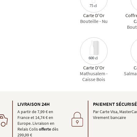
75 cl
Carte D'Or
Coffr
Bouteille - Nu
C
Boute
600 cl
Carte D'Or
C
Mathusalem -
Salman
Caisse Bois
LIVRAISON 24H
PAIEMENT SÉCURIS
A partir de 7,99 € en
Par Carte Visa, MasterCa
France et 14,74 € en
Virement bancaire
Europe. Livraison en
Relais Colis
offerte
dès
299,99 €