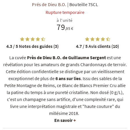
Prés de Dieu B.O.
|
Bouteille 75CL
Rupture temporaire
à l'unité
79
,95 €
4.3 / 5
Notes des guides (3)
4.7 / 5
Avis clients (10)
R
NOS COFFRETS DÉCOUVERTES
NOS MEILLEURES VENTES
NOS PÉPI
La cuvée
Près de Dieu B.O. de Guillaume Sergent
est une
révélation pour les amateurs de grands Chardonnays de terroir.
Cette édition confidentielle se distingue par un vieillissement
exceptionnel de plus de
6 ans sur lies
. Issu des sables de la
Petite Montagne de Reims, ce Blanc de Blancs Premier Cru allie
la patine du temps à une pureté cristalline. Non dosé (0 g/L),
c'est un champagne sans artifice, d'une complexité rare, qui
livre une interprétation magistrale et "haute couture" du
millésime 2018.
En savoir
+