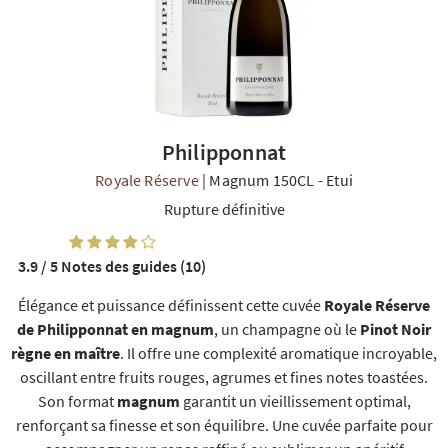
Philipponnat
R
NOS COFFRETS DÉCOUVERTES
NOS MEILLEURES VENTES
NOS PÉPI
Royale Réserve
|
Magnum 150CL
-
Etui
Rupture définitive
3.9 / 5
Notes des guides (10)
Élégance et puissance définissent cette cuvée
Royale Réserve
de Philipponnat en magnum
, un champagne où le
Pinot Noir
règne en maître
. Il offre une complexité aromatique incroyable,
oscillant entre fruits rouges, agrumes et fines notes toastées.
Son format
magnum
garantit un vieillissement optimal,
renforçant sa finesse et son équilibre. Une cuvée parfaite pour