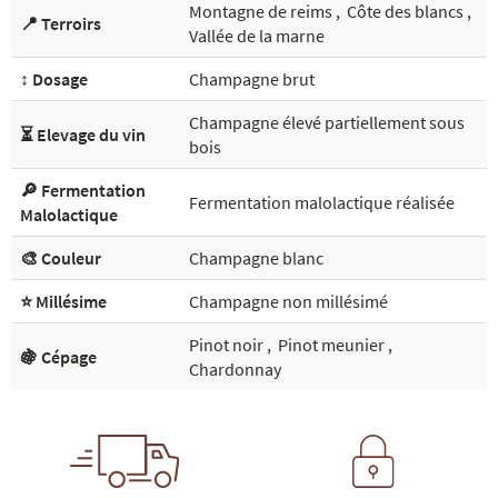
Montagne de reims
,
Côte des blancs
,
📍 Terroirs
Vallée de la marne
↕️ Dosage
Champagne brut
Champagne élevé partiellement sous
⏳ Elevage du vin
bois
🔎 Fermentation
Fermentation malolactique réalisée
Malolactique
🎨 Couleur
Champagne blanc
⭐ Millésime
Champagne non millésimé
Pinot noir
,
Pinot meunier
,
🍇 Cépage
Chardonnay