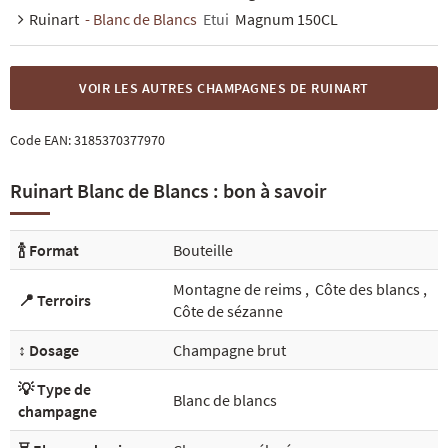
Ruinart
- Blanc de Blancs
Etui
Magnum 150CL
VOIR LES AUTRES CHAMPAGNES DE RUINART
Code EAN:
3185370377970
Ruinart Blanc de Blancs : bon à savoir
🍾 Format
Bouteille
Montagne de reims
,
Côte des blancs
,
📍 Terroirs
Côte de sézanne
↕️ Dosage
Champagne brut
💡 Type de
Blanc de blancs
champagne