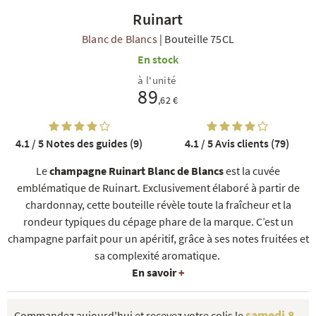
Ruinart
Blanc de Blancs
|
Bouteille 75CL
En stock
à l'unité
89
,62 €
R
NOS COFFRETS DÉCOUVERTES
NOS MEILLEURES VENTES
NOS PÉPI
4.1 / 5
Notes des guides (9)
4.1 / 5
Avis clients (79)
Le
champagne Ruinart Blanc de Blancs
est la cuvée
emblématique de Ruinart. Exclusivement élaboré à partir de
chardonnay, cette bouteille révèle toute la fraîcheur et la
rondeur typiques du cépage phare de la marque. C’est un
champagne parfait pour un apéritif, grâce à ses notes fruitées et
sa complexité aromatique.
En savoir
+
samedi 8
Commandez aujourd'hui et recevez votre colis le