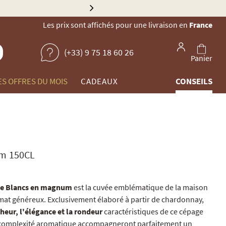
Explorez no
Les prix sont affichés pour une livraison en
France
(+33) 9 75 18 60 26
Panier
ES OFFRES DU MOIS
CADEAUX
CONSEILS
m 150CL
de Blancs en magnum
est la cuvée emblématique de la maison
mat généreux. Exclusivement élaboré à partir de chardonnay,
cheur, l'élégance et la rondeur
caractéristiques de ce cépage
sa complexité aromatique accompagneront parfaitement un