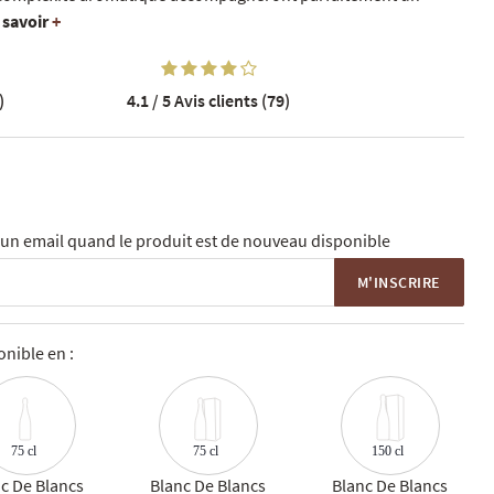
 savoir
+
)
4.1 / 5
Avis clients (79)
un email quand le produit est de nouveau disponible
M'INSCRIRE
nible en :
75 cl
150 cl
75 cl
c De Blancs
Blanc De Blancs
Blanc De Blancs