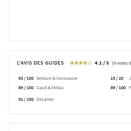
L'AVIS DES GUIDES
4.1
/
5
(
9
notes d
93 / 100
Bettane & Desseauve
15 / 20
J
89 / 100
Gault & Millau
89 / 100
P
91 / 100
Decanter