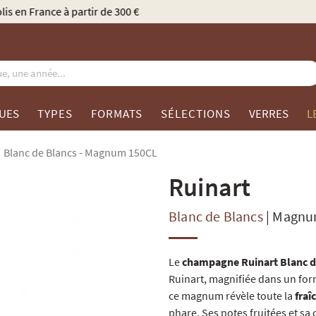
Élu Meilleur Caviste Champagne par Gault & Millau
UES
TYPES
FORMATS
SÉLECTIONS
VERRES
L
Blanc de Blancs - Magnum 150CL
Ruinart
Blanc de Blancs
|
Magnu
Le
champagne Ruinart Blanc 
Ruinart, magnifiée dans un for
ce magnum révèle toute la
fraî
phare. Ses notes fruitées et 