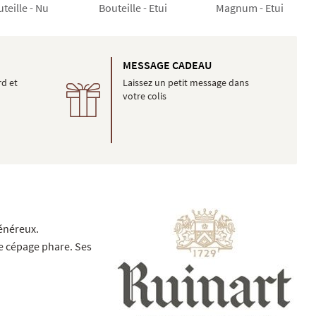
teille - Nu
Bouteille - Etui
Magnum - Etui
É
MESSAGE CADEAU
rd et
Laissez un petit message dans
votre colis
énéreux.
e cépage phare. Ses