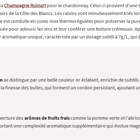
du
Champagne Ruinart
pour le chardonnay. Celui-ci provient d'une 
irs de la Côte des Blancs. Les raisins sont minutieusement triés lo
e est conduite en cuves inox thermorégulées pour préserver la puret
tuée pour adoucir les vins et leur conférer une texture crémeuse. Ap
aromatique unique, caractérisée par un dosage subtil à 7g/L, qui éq
um
se distingue par une belle couleur or éclatant, enrichie de subtils r
la finesse des bulles, qui forment un cordon persistant, ajoutant u
uverture des
arômes de fruits frais
comme la pomme verte et l’abricot
apportant une complexité aromatique supplémentaire qui évolue mag