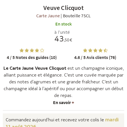
Veuve Clicquot
Carte Jaune
|
Bouteille 75CL
En stock
à l'unité
43
,50 €
R
NOS COFFRETS DÉCOUVERTES
NOS MEILLEURES VENTES
NOS PÉPI
4 / 5
Notes des guides (10)
4.6 / 5
Avis clients (76)
Le Carte Jaune Veuve Clicquot
est un champagne iconique,
alliant puissance et élégance. C’est une cuvée marquée par
des notes d'agrumes et une grande fraîcheur. C’est un
champagne idéal à l'apéritif ou pour accompagner un début
de repas.
En savoir
+
mardi
Commandez aujourd'hui et recevez votre colis le
11 août 2026
.