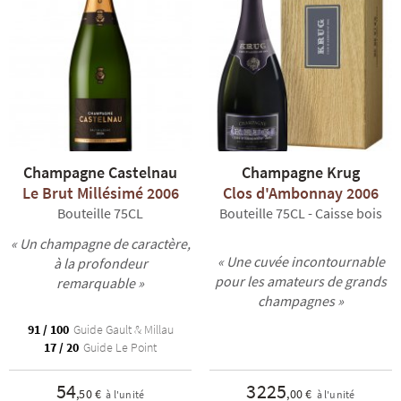
Champagne Castelnau
Champagne Krug
Le Brut Millésimé 2006
Clos d'Ambonnay 2006
Bouteille 75CL
Bouteille 75CL - Caisse bois
« Un champagne de caractère,
« Une cuvée incontournable
à la profondeur
pour les amateurs de grands
remarquable »
champagnes »
91 / 100
Guide Gault & Millau
17 / 20
Guide Le Point
54
3225
,50 €
,00 €
à l'unité
à l'unité