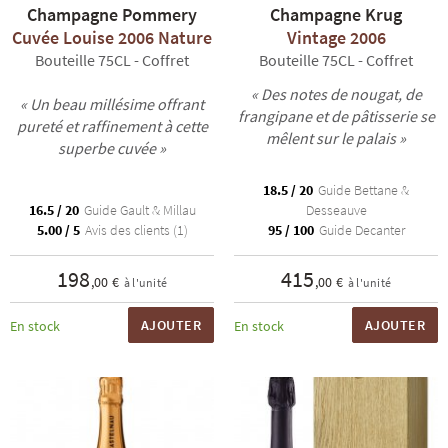
Champagne Pommery
Champagne Krug
Cuvée Louise 2006 Nature
Vintage 2006
Bouteille 75CL - Coffret
Bouteille 75CL - Coffret
« Des notes de nougat, de
« Un beau millésime offrant
frangipane et de pâtisserie se
pureté et raffinement à cette
mêlent sur le palais »
superbe cuvée »
R
NOS COFFRETS DÉCOUVERTES
NOS MEILLEURES VENTES
NOS PÉPI
18.5 / 20
Guide Bettane &
16.5 / 20
Guide Gault & Millau
Desseauve
5.00 / 5
Avis des clients (1)
95 / 100
Guide Decanter
198
415
,00 €
,00 €
à l'unité
à l'unité
AJOUTER
AJOUTER
En stock
En stock