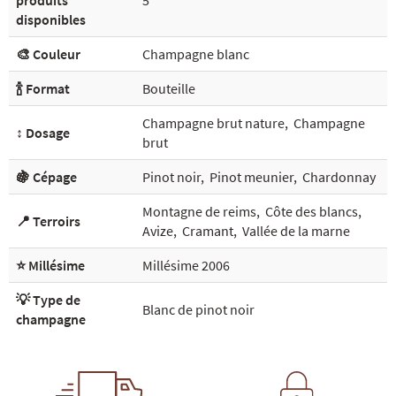
produits
5
disponibles
🎨 Couleur
Champagne blanc
🍾 Format
Bouteille
Champagne brut nature
,
Champagne
↕️ Dosage
brut
🍇 Cépage
Pinot noir
,
Pinot meunier
,
Chardonnay
Montagne de reims
,
Côte des blancs
,
📍 Terroirs
Avize
,
Cramant
,
Vallée de la marne
⭐ Millésime
Millésime 2006
💡 Type de
Blanc de pinot noir
champagne