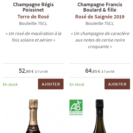
Champagne Régis
Champagne Francis
Poissinet
Boulard & fille
Terre de Rosé
Rosé de Saignée 2019
Bouteille 75CL
Bouteille 75CL
« Un rosé de macération à la
« Un champagne de caractère
fois solaire et aérien »
aux notes de cerise noire
croquante »
R
NOS COFFRETS DÉCOUVERTES
NOS MEILLEURES VENTES
NOS PÉPI
52
64
,90 €
,95 €
à l'unité
à l'unité
AJOUTER
AJOUTER
En stock
En stock