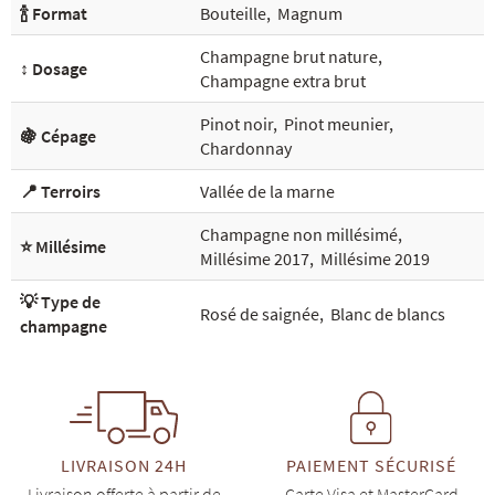
🍾 Format
Bouteille
,
Magnum
Champagne brut nature
,
↕️ Dosage
Champagne extra brut
Pinot noir
,
Pinot meunier
,
🍇 Cépage
Chardonnay
📍 Terroirs
Vallée de la marne
Champagne non millésimé
,
⭐ Millésime
Millésime 2017
,
Millésime 2019
💡 Type de
Rosé de saignée
,
Blanc de blancs
champagne
LIVRAISON 24H
PAIEMENT SÉCURISÉ
Livraison offerte à partir de
Carte Visa et MasterCard