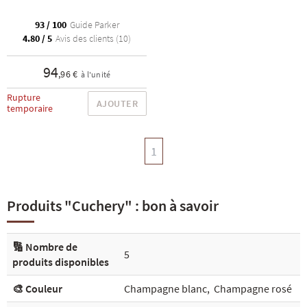
93 / 100
Guide Parker
4.80 / 5
Avis des clients (10)
94
,96 €
à l'unité
Rupture
AJOUTER
temporaire
1
Produits "Cuchery" : bon à savoir
🔢 Nombre de
5
produits disponibles
🎨 Couleur
Champagne blanc
,
Champagne rosé