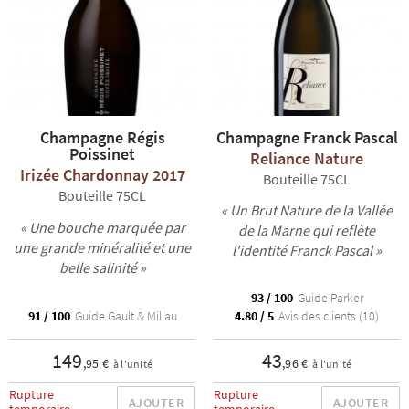
Champagne Régis
Champagne Franck Pascal
Poissinet
Reliance Nature
Irizée Chardonnay 2017
Bouteille 75CL
Bouteille 75CL
« Un Brut Nature de la Vallée
« Une bouche marquée par
de la Marne qui reflète
une grande minéralité et une
l'identité Franck Pascal »
belle salinité »
93 / 100
Guide Parker
91 / 100
Guide Gault & Millau
4.80 / 5
Avis des clients (10)
149
43
,95 €
,96 €
à l'unité
à l'unité
Rupture
Rupture
AJOUTER
AJOUTER