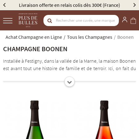
 300€ (France)
Élu Meilleur Caviste Champagne par Gau
Achat Champagne en Ligne
Tous les Champagnes
Boonen
CHAMPAGNE BOONEN
Installée à Festigny, dans la vallée de la Marne, la maison Boonen
est avant tout une histoire de famille et de terroir. Ici, on fait du
champagne sérieusement, sans se prendre trop au sérieux. Leur
signature résume bien l’état d’esprit : “fait avec humour et
sérieux”. Et ça se ressent autant dans les vins que dans la façon de
travailler. Le domaine travaille principalement le Pinot Meunier,
cépage emblématique de la vallée du Flagot, qui donne des vins
gourmands, fruités, avec beaucoup de charme. À la vigne comme
en cave, l’idée est simple : respecter le raisin et laisser parler le
terroir. Les vinifications sont propres et maîtrisées, avec un
passage en fût pour certaines cuvées, et les champagnes