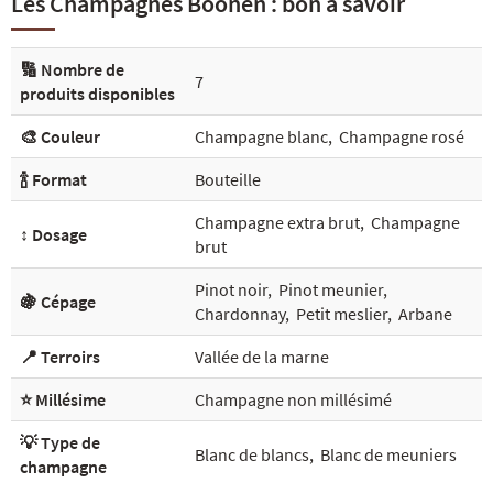
Les Champagnes Boonen : bon à savoir
🔢 Nombre de
7
produits disponibles
🎨 Couleur
Champagne blanc
,
Champagne rosé
🍾 Format
Bouteille
Champagne extra brut
,
Champagne
↕️ Dosage
brut
Pinot noir
,
Pinot meunier
,
🍇 Cépage
Chardonnay
,
Petit meslier
,
Arbane
📍 Terroirs
Vallée de la marne
⭐ Millésime
Champagne non millésimé
💡 Type de
Blanc de blancs
,
Blanc de meuniers
champagne