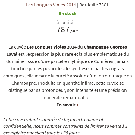
Les Longues Violes 2014
|
Bouteille 75CL
En stock
à l'unité
787
,50 €
La cuvée
Les Longues Violes 2014
du
Champagne Georges
R
NOS COFFRETS DÉCOUVERTES
NOS MEILLEURES VENTES
NOS PÉPI
Laval
est l’expression la plus rare et la plus emblématique du
domaine. Issue d’une parcelle mythique de Cumières, jamais
touchée par les pesticides de synthèse ni par les engrais
chimiques, elle incarne la pureté absolue d’un terroir unique en
Champagne. Produite en quantité infime, cette cuvée se
distingue par sa profondeur, son intensité et une précision
minérale remarquable.
En savoir
+
Cette cuvée étant élaborée de façon extrêmement
confidentielle, nous sommes contraints de limiter sa vente à 1
exemplaire par client tous les 30 jours.