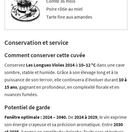
Comté 36 mois
Poire rôtie au miel
Tarte fine aux amandes
Conservation et service
Comment conserver cette cuvée
Conservez
Les Longues Violes 2014
à
10–12 °C
dans une cave
sombre, stable et humide. Grâce à son élevage long et à la
puissance de son terroir, elle continuera d’évoluer durant
10 à
15 ans
, gagnant en profondeur, en complexité florale et en
nuances fumées.
Potentiel de garde
Fenêtre optimale : 2024 – 2040.
De
2024 à 2029
, le vin exprime
son énergie crayeuse et sa précision aromatique. Entre
2030
et 2035
, il gagne en amplitude : brioche, fruits secs et texture