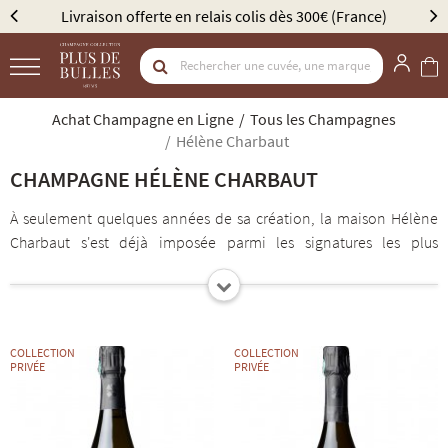
Livraison offerte en relais colis dès 300€ (France)
Élu
Achat Champagne en Ligne
Tous les Champagnes
Hélène Charbaut
CHAMPAGNE HÉLÈNE CHARBAUT
À seulement quelques années de sa création, la maison Hélène
Charbaut s'est déjà imposée parmi les signatures les plus
prometteuses de la Champagne contemporaine. Basée à Mareuil-
sur-Aÿ, cette jeune vigneronne indépendante revendique une
vision exigeante du champagne, centrée sur l'expression du
terroir, la précision des vinifications et le respect du vivant. Le
COLLECTION
COLLECTION
domaine Hélène Charbaut s'étend aujourd'hui sur environ 3
PRIVÉE
PRIVÉE
hectares répartis entre Bisseuil, Mareuil-sur-Aÿ et Avenay-Val-d'Or.
Les raisins sont vinifiés séparément, avec des levures indigènes,
un élevage prolongé sur lies et des dosages très faibles afin de