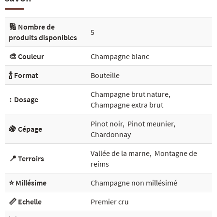
🔢 Nombre de
5
produits disponibles
🎨 Couleur
Champagne blanc
🍾 Format
Bouteille
Champagne brut nature
,
↕️ Dosage
Champagne extra brut
Pinot noir
,
Pinot meunier
,
🍇 Cépage
Chardonnay
Vallée de la marne
,
Montagne de
📍 Terroirs
reims
⭐ Millésime
Champagne non millésimé
📏 Echelle
Premier cru