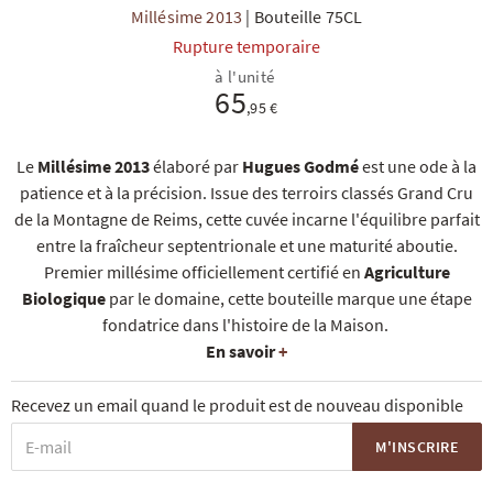
Millésime 2013
|
Bouteille 75CL
Rupture temporaire
à l'unité
65
,95 €
Le
Millésime 2013
élaboré par
Hugues Godmé
est une ode à la
R
NOS COFFRETS DÉCOUVERTES
NOS MEILLEURES VENTES
NOS PÉPI
patience et à la précision. Issue des terroirs classés Grand Cru
de la Montagne de Reims, cette cuvée incarne l'équilibre parfait
entre la fraîcheur septentrionale et une maturité aboutie.
Premier millésime officiellement certifié en
Agriculture
Biologique
par le domaine, cette bouteille marque une étape
fondatrice dans l'histoire de la Maison.
En savoir
+
Recevez un email quand le produit est de nouveau disponible
M'INSCRIRE