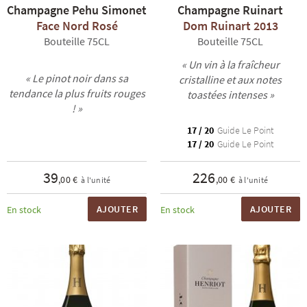
Champagne Pehu Simonet
Champagne Ruinart
Face Nord Rosé
Dom Ruinart 2013
Bouteille 75CL
Bouteille 75CL
« Un vin à la fraîcheur
« Le pinot noir dans sa
cristalline et aux notes
tendance la plus fruits rouges
toastées intenses »
! »
R
NOS COFFRETS DÉCOUVERTES
NOS MEILLEURES VENTES
NOS PÉPI
17 / 20
Guide Le Point
17 / 20
Guide Le Point
39
226
,00 €
,00 €
à l'unité
à l'unité
AJOUTER
AJOUTER
En stock
En stock