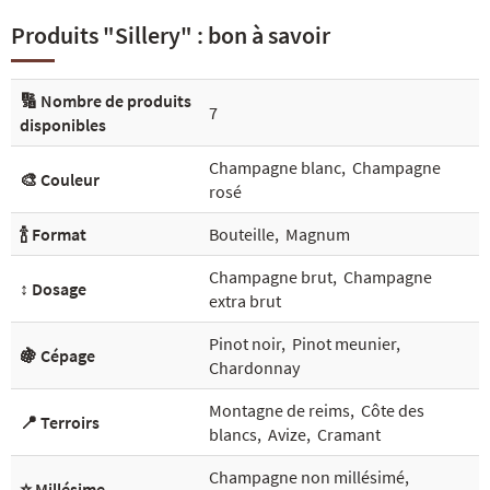
Produits "Sillery" : bon à savoir
🔢 Nombre de produits
7
disponibles
Champagne blanc
,
Champagne
🎨 Couleur
rosé
🍾 Format
Bouteille
,
Magnum
Champagne brut
,
Champagne
↕️ Dosage
extra brut
Pinot noir
,
Pinot meunier
,
🍇 Cépage
Chardonnay
Montagne de reims
,
Côte des
📍 Terroirs
blancs
,
Avize
,
Cramant
Champagne non millésimé
,
⭐ Millésime