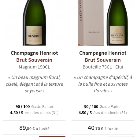
Champagne Henriot
Champagne Henriot
Brut Souverain
Brut Souverain
Magnum 150CL
Bouteille 75CL - Etui
« Un beau magnum floral,
« Un champagne d'apéritif, à
ciselé, élégant et à la texture
la bulle fine et aux notes
soyeuse »
florales »
90 / 100
Guide Parker
90 / 100
Guide Parker
4.50 / 5
Avis des clients (31)
4.50 / 5
Avis des clients (31)
89
40
,00 €
,70 €
à l'unité
à l'unité