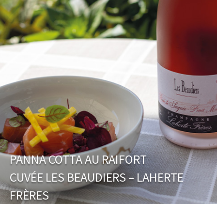
 DE COEUR
NOS COFFRETS DÉCOUVERTES
NOS MEILLEURES 
PANNA COTTA AU RAIFORT
CUVÉE LES BEAUDIERS – LAHERTE
FRÈRES