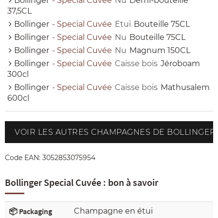
Bollinger
- Special Cuvée
Nu
Demi-bouteille
37,5CL
Bollinger
- Special Cuvée
Etui
Bouteille 75CL
Bollinger
- Special Cuvée
Nu
Bouteille 75CL
Bollinger
- Special Cuvée
Nu
Magnum 150CL
Bollinger
- Special Cuvée
Caisse bois
Jéroboam
300cl
Bollinger
- Special Cuvée
Caisse bois
Mathusalem
600cl
VOIR LES AUTRES CHAMPAGNES DE BOLLINGER
Code EAN:
3052853075954
Bollinger Special Cuvée : bon à savoir
📦 Packaging
Champagne en étui