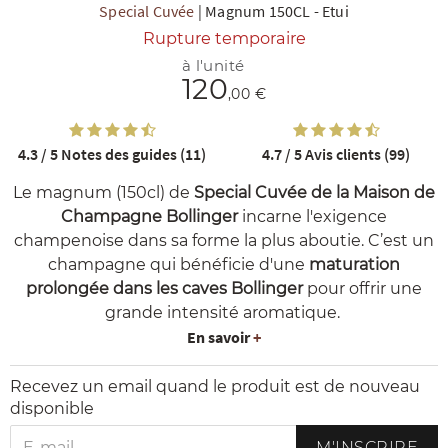
Special Cuvée
|
Magnum 150CL
-
Etui
Rupture temporaire
à l'unité
120
,00 €
4.3 / 5
Notes des guides (11)
4.7 / 5
Avis clients (99)
R
NOS COFFRETS DÉCOUVERTES
NOS MEILLEURES VENTES
NOS PÉPI
Le magnum (150cl) de
Special Cuvée de la Maison de
Champagne Bollinger
incarne l'exigence
champenoise dans sa forme la plus aboutie. C’est un
champagne qui bénéficie d'une
maturation
prolongée dans les caves Bollinger
pour offrir une
grande intensité aromatique.
En savoir
+
Recevez un email quand le produit est de nouveau
disponible
M'INSCRIRE