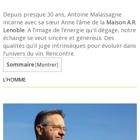
Depuis presque 30 ans, Antoine Malassagne
incarne avec sa sœur Anne l’âme de la
Maison A.R.
Lenoble
. A l’image de l’énergie qu’il dégage, notre
échange se veut sincère et généreux. Des
qualités qu’il juge intrinsèques pour évoluer dans
l’univers du vin. Rencontre.
 DE COEUR
NOS COFFRETS DÉCOUVERTES
NOS MEILLEURES 
Sommaire
[
Montrer
]
L’HOMME