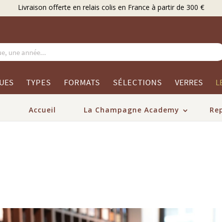
Élu Meilleur Caviste Champagne par Gault & Millau
UES
TYPES
FORMATS
SÉLECTIONS
VERRES
L
Accueil
La Champagne Academy
Re