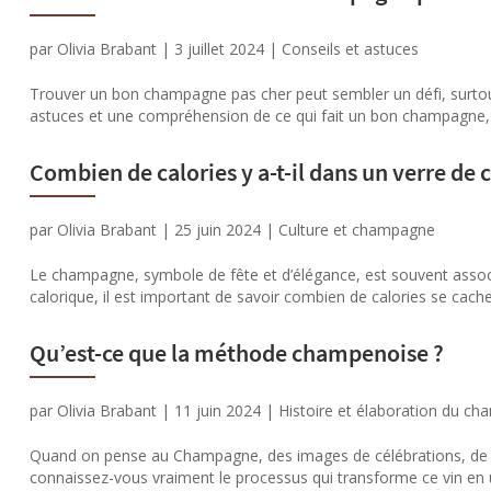
par
Olivia Brabant
|
3 juillet 2024
|
Conseils et astuces
Trouver un bon champagne pas cher peut sembler un défi, surtout
astuces et une compréhension de ce qui fait un bon champagne, il e
Combien de calories y a-t-il dans un verre d
par
Olivia Brabant
|
25 juin 2024
|
Culture et champagne
Le champagne, symbole de fête et d’élégance, est souvent associ
calorique, il est important de savoir combien de calories se cachen
Qu’est-ce que la méthode champenoise ?
par
Olivia Brabant
|
11 juin 2024
|
Histoire et élaboration du c
Quand on pense au Champagne, des images de célébrations, de bu
connaissez-vous vraiment le processus qui transforme ce vin en u