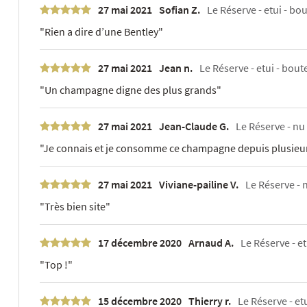
27 mai 2021
Sofian Z.
Le Réserve - etui - bou
"Rien a dire d’une Bentley"
27 mai 2021
Jean n.
Le Réserve - etui - boute
"Un champagne digne des plus grands"
27 mai 2021
Jean-Claude G.
Le Réserve - nu 
"Je connais et je consomme ce champagne depuis plusieurs
27 mai 2021
Viviane-pailine V.
Le Réserve - 
"Très bien site"
17 décembre 2020
Arnaud A.
Le Réserve - et
"Top !"
15 décembre 2020
Thierry r.
Le Réserve - etu