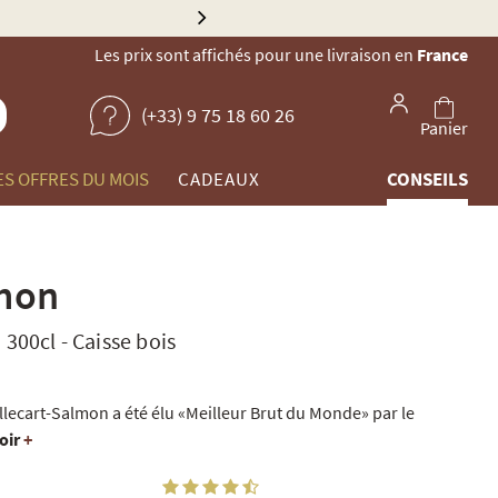
Explorez no
Les prix sont affichés pour une livraison en
France
(+33) 9 75 18 60 26
Panier
ES OFFRES DU MOIS
CADEAUX
CONSEILS
lmon
 300cl
-
Caisse bois
llecart-Salmon a été élu «Meilleur Brut du Monde» par le
oir
+