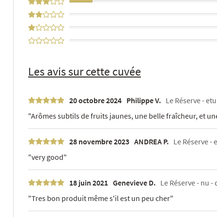
11%
0%
0%
0%
Les avis sur cette cuvée
20 octobre 2024
Philippe V.
Le Réserve - etui
"Arômes subtils de fruits jaunes, une belle fraîcheur, et 
28 novembre 2023
ANDREA P.
Le Réserve - 
"very good"
18 juin 2021
Genevieve D.
Le Réserve - nu - 
"Tres bon produit même s'il est un peu cher"