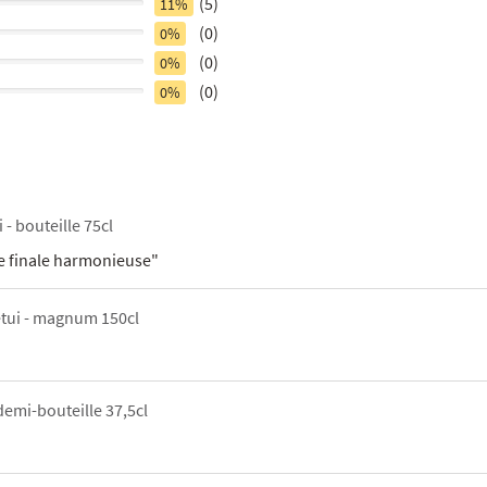
(5)
11%
(0)
0%
(0)
0%
(0)
0%
 - bouteille 75cl
une finale harmonieuse"
etui - magnum 150cl
demi-bouteille 37,5cl