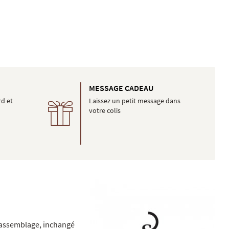
É
MESSAGE CADEAU
rd et
Laissez un petit message dans
votre colis
n assemblage, inchangé