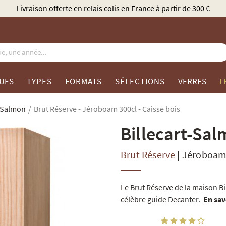
Élu Meilleur Caviste Champagne par Gault & Millau
UES
TYPES
FORMATS
SÉLECTIONS
VERRES
L
t-Salmon
Brut Réserve - Jéroboam 300cl - Caisse bois
Billecart-Sa
Brut Réserve
|
Jéroboam
Le Brut Réserve de la maison Bi
célèbre guide Decanter.
En sav