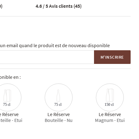
0)
4.6 / 5
Avis clients (45)
un email quand le produit est de nouveau disponible
M'INSCRIRE
nible en :
75 cl
150 cl
75 cl
e Réserve
Le Réserve
Le Réserve
eille - Etui
Bouteille - Nu
Magnum - Etui