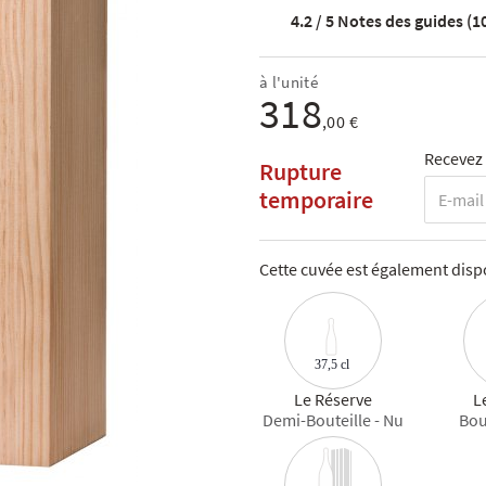
4.2 / 5
Notes des guides (1
à l'unité
318
,00 €
Recevez 
Rupture
temporaire
Cette cuvée est également dispo
37,5 cl
Le Réserve
L
Demi-Bouteille - Nu
Bout