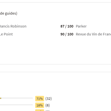
de guides)
Jancis Robinson
87 / 100
Parker
Le Point
90 / 100
Revue du Vin de Fran
(32)
71%
(8)
18%