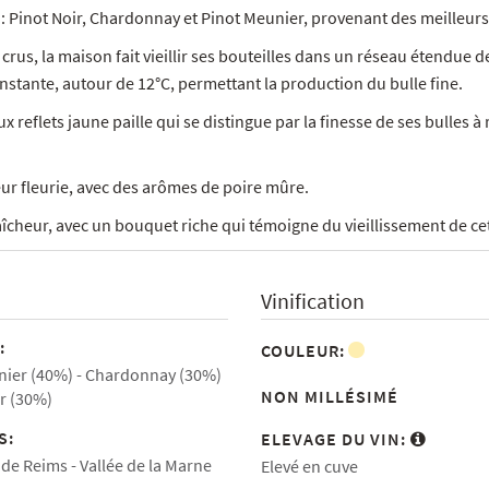
: Pinot Noir, Chardonnay et Pinot Meunier, provenant des meilleurs 
s crus, la maison fait vieillir ses bouteilles dans un réseau étendue d
onstante, autour de 12°C, permettant la production du bulle fine.
 reflets jaune paille qui se distingue par la finesse de ses bulles à
heur fleurie, avec des arômes de poire mûre.
raîcheur, avec un bouquet riche qui témoigne du vieillissement de ce
Vinification
:
COULEUR:
nier (40%)
Chardonnay (30%)
NON MILLÉSIMÉ
r (30%)
S:
ELEVAGE DU VIN:
de Reims
Vallée de la Marne
Elevé en cuve