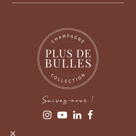
Continuer sans accepter
Gestion des cookies
Nous prenons soin de nos utilisateurs
Lorsque vous consultez notre site, des cookies sont déposés sur
Suivez-nous !
votre ordinateur, votre mobile ou votre tablette. Ceux-ci nous
permettent de faciliter la navigation, de détecter d'éventuels
problèmes et d'y remédier. Nous vous laissons la possibilité de
paramétrer votre consentement aux différentes typologies de cookies.
Pour modifier vos préférences par la suite, cliquez sur le lien
'Préférences de cookies' situé dans le pied de page.