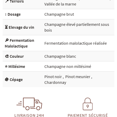
📍 Terroirs
Vallée de la marne
↕️ Dosage
Champagne brut
Champagne élevé partiellement sous
⏳ Elevage du vin
bois
🔎 Fermentation
Fermentation malolactique réalisée
Malolactique
🎨 Couleur
Champagne blanc
⭐ Millésime
Champagne non millésimé
Pinot noir
,
Pinot meunier
,
🍇 Cépage
Chardonnay
LIVRAISON 24H
PAIEMENT SÉCURISÉ