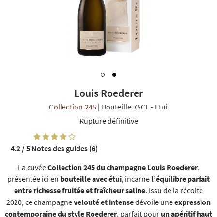
R
NOS COFFRETS DÉCOUVERTES
NOS MEILLEURES VENTES
NOS PÉPI
Louis Roederer
Collection 245
|
Bouteille 75CL
-
Etui
Rupture définitive
4.2 / 5
Notes des guides (6)
La cuvée
Collection 245 du champagne Louis Roederer
,
présentée ici en
bouteille avec étui
, incarne
l’équilibre parfait
entre richesse fruitée et fraîcheur saline
. Issu de la récolte
2020, ce champagne
velouté et intense
dévoile une
expression
contemporaine du style Roederer
, parfait pour
un apéritif haut