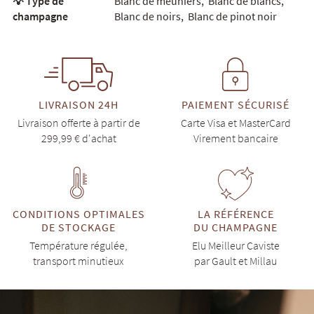
💡 Type de
Blanc de meuniers
,
Blanc de blancs
,
champagne
Blanc de noirs
,
Blanc de pinot noir
LIVRAISON 24H
PAIEMENT SÉCURISÉ
Livraison offerte à partir de
Carte Visa et MasterCard
299,99 € d'achat
Virement bancaire
CONDITIONS OPTIMALES
LA RÉFÉRENCE
DE STOCKAGE
DU CHAMPAGNE
Température régulée,
Elu Meilleur Caviste
transport minutieux
par Gault et Millau