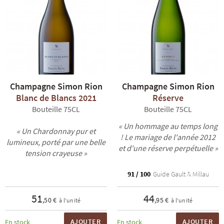
Champagne Simon Rion
Champagne Simon Rion
Blanc de Blancs 2021
Réserve
Bouteille 75CL
Bouteille 75CL
« Un hommage au temps long
« Un Chardonnay pur et
! Le mariage de l'année 2012
lumineux, porté par une belle
et d'une réserve perpétuelle »
tension crayeuse »
91 / 100
Guide Gault & Millau
51
44
,50 €
,95 €
à l'unité
à l'unité
AJOUTER
AJOUTER
En stock
En stock