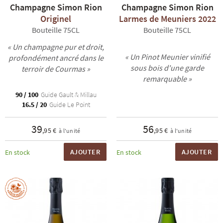
Champagne Simon Rion
Champagne Simon Rion
Originel
Larmes de Meuniers 2022
Bouteille 75CL
Bouteille 75CL
« Un champagne pur et droit,
« Un Pinot Meunier vinifié
profondément ancré dans le
sous bois d'une garde
terroir de Courmas »
remarquable »
R
NOS COFFRETS DÉCOUVERTES
NOS MEILLEURES VENTES
NOS PÉPI
90 / 100
Guide Gault & Millau
16.5 / 20
Guide Le Point
39
56
,95 €
,95 €
à l'unité
à l'unité
AJOUTER
AJOUTER
En stock
En stock