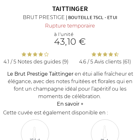
TAITTINGER
BRUT PRESTIGE
|
BOUTEILLE 75CL
-
ETUI
Rupture temporaire
à l'unité
43
,10 €
R
NOS COFFRETS DÉCOUVERTES
NOS MEILLEURES VENTES
NOS PÉPI
4.1 / 5
Notes des guides (9)
4.6 / 5
Avis clients (61)
Le Brut Prestige Taittinger
en étui allie fraîcheur et
élégance, avec des notes fruitées et florales qui en
font un champagne idéal pour l’apéritif ou les
moments de célébration.
En savoir
+
Cette cuvée est également disponible en :