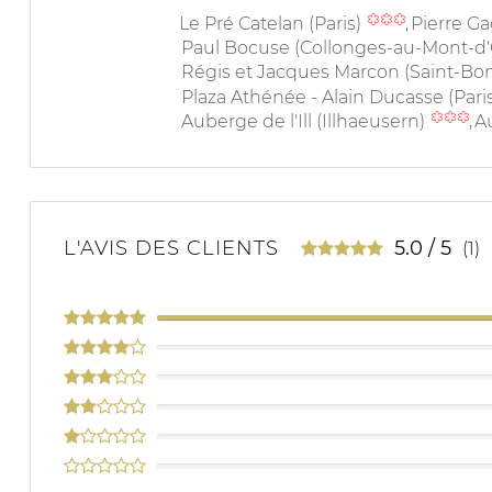
Le Pré Catelan (Paris)
Pierre Ga
Paul Bocuse (Collonges-au-Mont-d
Régis et Jacques Marcon (Saint-Bo
Plaza Athénée - Alain Ducasse (Pari
Auberge de l'Ill (Illhaeusern)
A
L'AVIS DES CLIENTS
5.0
/
5
(1)
100%
0%
0%
0%
0%
0%