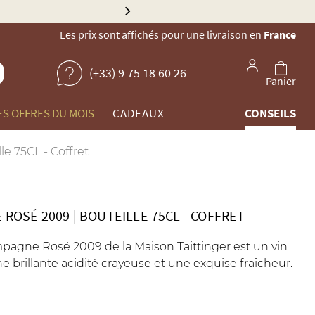
Explorez no
Les prix sont affichés pour une livraison en
France
(+33) 9 75 18 60 26
Panier
ES OFFRES DU MOIS
CADEAUX
CONSEILS
 75CL - Coffret
 ROSÉ 2009
|
BOUTEILLE 75CL
-
COFFRET
agne Rosé 2009 de la Maison Taittinger est un vin
brillante acidité crayeuse et une exquise fraîcheur.