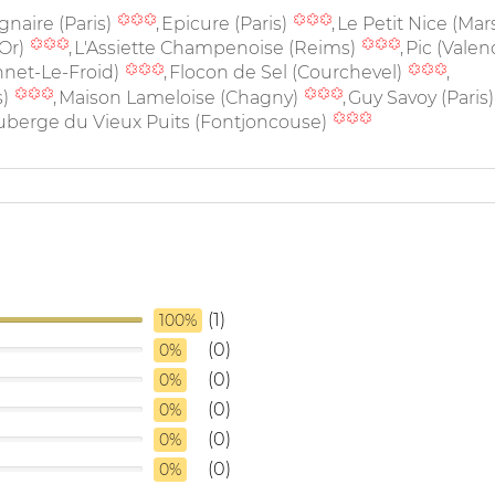
gnaire (Paris)
Epicure (Paris)
Le Petit Nice (Mars
'Or)
L'Assiette Champenoise (Reims)
Pic (Valen
nnet-Le-Froid)
Flocon de Sel (Courchevel)
s)
Maison Lameloise (Chagny)
Guy Savoy (Paris
uberge du Vieux Puits (Fontjoncouse)
(1)
100%
(0)
0%
(0)
0%
(0)
0%
(0)
0%
(0)
0%