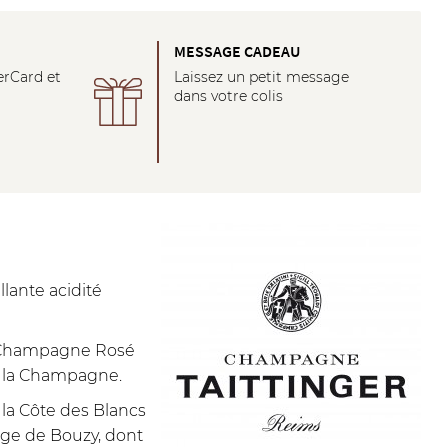
É
MESSAGE CADEAU
erCard et
Laissez un petit message
dans votre colis
lante acidité
de Champagne Rosé
 de la Champagne.
la Côte des Blancs
uge de Bouzy, dont