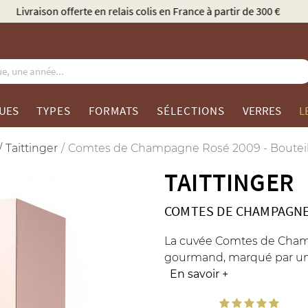
Élu Meilleur Caviste Champagne par Gault & Millau
UES
TYPES
FORMATS
SÉLECTIONS
VERRES
L
Taittinger
Comtes de Champagne Rosé 2009 - Bouteille
TAITTINGER
COMTES DE CHAMPAGNE
La cuvée Comtes de Champ
gourmand, marqué par une 
En savoir
+