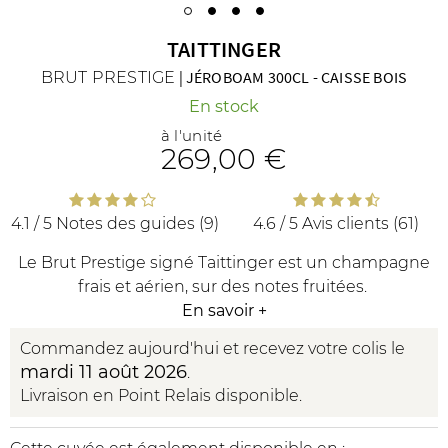
TAITTINGER
BRUT PRESTIGE
|
JÉROBOAM 300CL
-
CAISSE BOIS
En stock
à l'unité
269
,00 €
R
NOS COFFRETS DÉCOUVERTES
NOS MEILLEURES VENTES
NOS PÉPI
4.1 / 5
Notes des guides (9)
4.6 / 5
Avis clients (61)
Le Brut Prestige signé Taittinger est un champagne
frais et aérien, sur des notes fruitées.
En savoir
+
Commandez aujourd'hui et recevez votre colis le
mardi 11 août 2026
.
Livraison en Point Relais disponible.