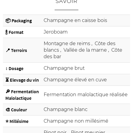
SAVOIR
📦 Packaging
Champagne en caisse bois
🍾 Format
Jeroboam
Montagne de reims
,
Côte des
📍 Terroirs
blancs
,
Vallée de la marne
,
Côte
des bar
↕️ Dosage
Champagne brut
⏳ Elevage du vin
Champagne élevé en cuve
🔎 Fermentation
Fermentation malolactique réalisée
Malolactique
🎨 Couleur
Champagne blanc
⭐ Millésime
Champagne non millésimé
Pinot noir
,
Pinot meunier
,