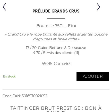
PRÉLUDE GRANDS CRUS
Bouteille 75CL - Etui
« Grand Cru à la robe brillante aux reflets argentés, bouche
d'agrumes et finale riche »
17 / 20
Guide Bettane & Desseauve
4.70 / 5
Avis des clients (11)
59
,95 €
à l'unité
AJOUTER
En stock
Code EAN:
3016570021052
TAITTINGER BRUT PRESTIGE : BON À