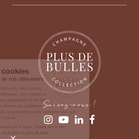
Continuer sans accepter
Gestion des cookies
Nous prenons soin de nos utilisateurs
Lorsque vous consultez notre site, des cookies
sont déposés sur votre ordinateur, votre mobile ou
Suivez-nous !
votre tablette. Ceux-ci nous permettent de faciliter
la navigation, de détecter d'éventuels problèmes et d'y remédier. Nous
vous laissons la possibilité de paramétrer votre consentement aux
différentes typologies de cookies.
Pour modifier vos préférences par la suite, cliquez sur le lien
'Préférences de cookies' situé dans le pied de page.