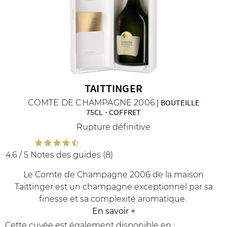
R
NOS COFFRETS DÉCOUVERTES
NOS MEILLEURES VENTES
NOS PÉPI
TAITTINGER
COMTE DE CHAMPAGNE 2006
|
BOUTEILLE
75CL
-
COFFRET
Rupture définitive
4.6 / 5
Notes des guides (8)
Le Comte de Champagne 2006 de la maison
Taittinger est un champagne exceptionnel par sa
finesse et sa complexité aromatique.
En savoir
+
Cette cuvée est également disponible en :