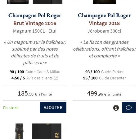
Champagne Pol Roger
Champagne Pol Roger
Brut Vintage 2016
Vintage 2018
Magnum 150CL - Etui
Jéroboam 300cl
« Un magnum sur la fraîcheur,
« Le flacon des grandes
sublimé par des notes
célébrations, offrant fraîcheur
R
NOS COFFRETS DÉCOUVERTES
NOS MEILLEURES VENTES
NOS PÉPI
délicates de fruits et de
et complexité »
pâtisserie »
90 / 100
Guide Gault & Millau
93 / 100
Guide Parker
4.50 / 5
Avis des clients (2)
95 / 100
Guide Decanter
185
499
,50 €
,96 €
à l'unité
à l'unité
AJOUTER
En stock