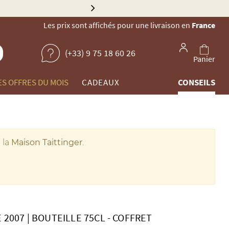
Explorez no
Les prix sont affichés pour une livraison en
France
(+33) 9 75 18 60 26
Panier
ES OFFRES DU MOIS
CADEAUX
CONSEILS
 la
Maison Taittinger
.
 2007
|
BOUTEILLE 75CL
-
COFFRET