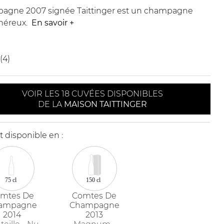
agne 2007 signée Taittinger est un champagne
énéreux.
En savoir
+
(4)
VOIR LES 18 CUVÉES DISPONIBLES
DE LA
MAISON TAITTINGER
 disponible en :
75 cl
150 cl
mtes De
Comtes De
ampagne
Champagne
2014
2013