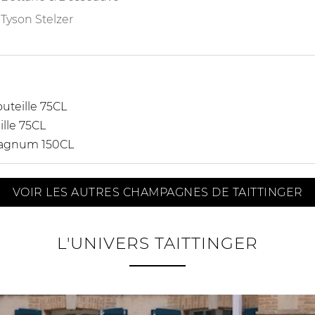
Tyson Stelzer
uteille 75CL
ille 75CL
agnum 150CL
VOIR LES AUTRES CHAMPAGNES DE TAITTINGER
L'UNIVERS TAITTINGER