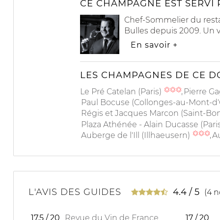
CE CHAMPAGNE EST SERVI 
Chef-Sommelier du restau
Bulles depuis 2009. Un 
En savoir
+
LES CHAMPAGNES DE CE DO
Le Pré Catelan (Paris)
Pierre Ga
Paul Bocuse (Collonges-au-Mont-d
Régis et Jacques Marcon (Saint-Bo
Plaza Athénée - Alain Ducasse (Pari
Auberge de l'Ill (Illhaeusern)
A
L'AVIS DES GUIDES
4.4
/
5
(
4
n
17.5 / 20
Revue du Vin de France
17 / 20