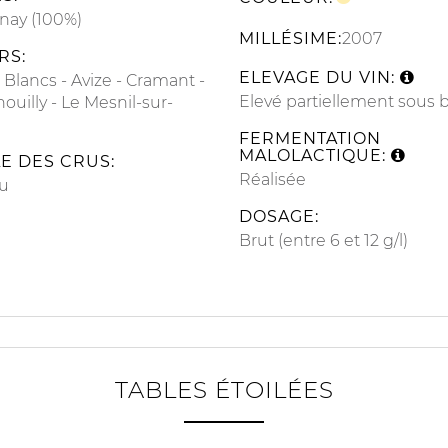
nay (100%)
MILLÉSIME:
2007
RS:
ELEVAGE DU VIN:
 Blancs
Avize
Cramant
Elevé partiellement sous b
ouilly
Le Mesnil-sur-
FERMENTATION
MALOLACTIQUE:
E DES CRUS:
Réalisée
u
DOSAGE:
Brut (entre 6 et 12 g/l)
TABLES ÉTOILÉES