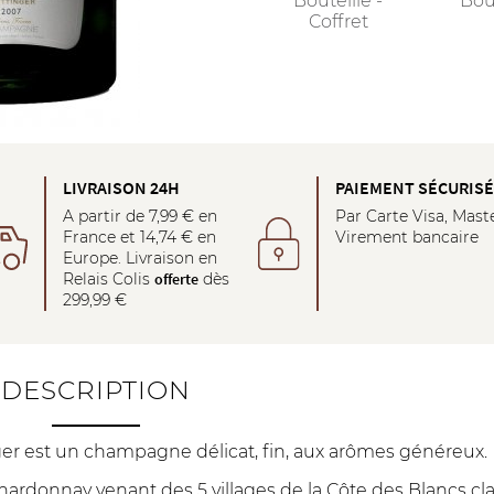
Bouteille -
Bou
Coffret
LIVRAISON 24H
PAIEMENT SÉCURIS
A partir de 7,99 € en
Par Carte Visa, Mast
France et 14,74 € en
Virement bancaire
Europe. Livraison en
Relais Colis
offerte
dès
299,99 €
DESCRIPTION
r est un champagne délicat, fin, aux arômes généreux.
rdonnay venant des 5 villages de la Côte des Blancs cla