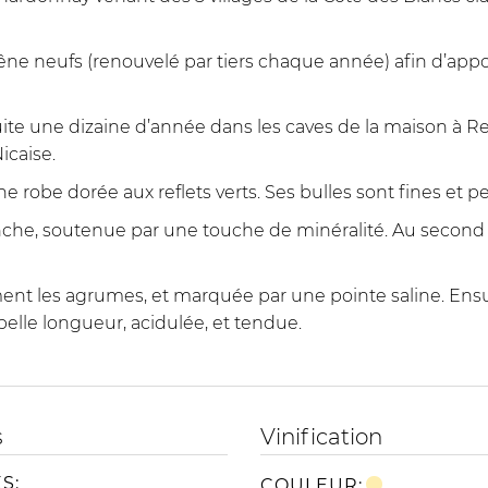
 chêne neufs (renouvelé par tiers chaque année) afin d’ap
e une dizaine d’année dans les caves de la maison à Re
icaise.
be dorée aux reflets verts. Ses bulles sont fines et pe
nche, soutenue par une touche de minéralité. Au second 
ement les agrumes, et marquée par une pointe saline. Ensu
 belle longueur, acidulée, et tendue.
s
Vinification
S:
COULEUR: