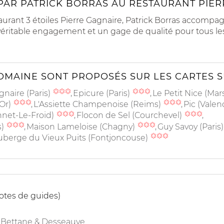
PAR PATRICK BORRAS AU RESTAURANT PIERR
rant 3 étoiles Pierre Gagnaire, Patrick Borras accompagn
véritable engagement et un gage de qualité pour tous le
MAINE SONT PROPOSÉS SUR LES CARTES S
gnaire (Paris)
Epicure (Paris)
Le Petit Nice (Mars
'Or)
L'Assiette Champenoise (Reims)
Pic (Valen
nnet-Le-Froid)
Flocon de Sel (Courchevel)
s)
Maison Lameloise (Chagny)
Guy Savoy (Paris
uberge du Vieux Puits (Fontjoncouse)
otes de guides)
Bettane & Desseauve