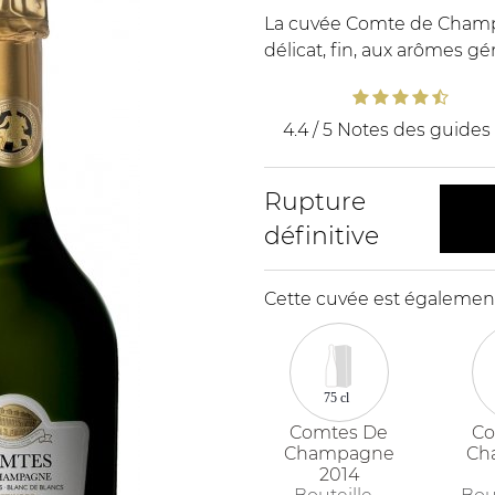
La cuvée Comte de Champ
délicat, fin, aux arômes g
4.4 / 5
Notes des guides 
Rupture
définitive
Cette cuvée est également
75 cl
Comtes De
Co
Champagne
Ch
2014