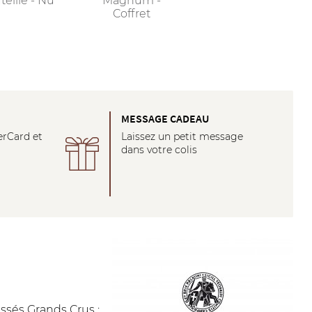
teille - Nu
Magnum -
Coffret
É
MESSAGE CADEAU
erCard et
Laissez un petit message
dans votre colis
ssés Grands Crus :