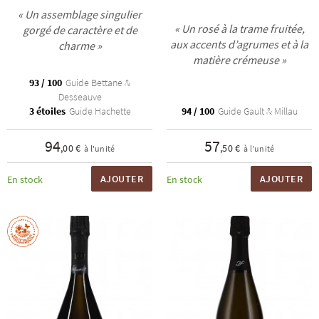
« Un assemblage singulier
« Un rosé à la trame fruitée,
gorgé de caractère et de
aux accents d’agrumes et à la
charme »
matière crémeuse »
93 / 100
Guide Bettane &
Desseauve
3 étoiles
Guide Hachette
94 / 100
Guide Gault & Millau
94
57
,00 €
,50 €
à l'unité
à l'unité
AJOUTER
AJOUTER
En stock
En stock