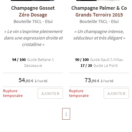
Champagne Gosset
Champagne Palmer & Co
Zéro Dosage
Grands Terroirs 2015
Bouteille 75CL - Etui
Bouteille 75CL - Etui
« Le vin s’exprime pleinement
« Un champagne intense,
dans une expression droite et
séducteur et très élégant »
cristalline »
94 / 100
Guide Bettane &
90 / 100
Guide Gault & Millau
Desseauve
17 / 20
Guide Le Point
54
73
,90 €
,96 €
à l'unité
à l'unité
Rupture
Rupture
AJOUTER
AJOUTER
temporaire
temporaire
1