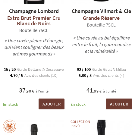
Champagne Lombard
Champagne Vilmart & Cie
Extra Brut Premier Cru
Grande Réserve
Blanc de Noirs
Bouteille 75CL
Bouteille 75CL
« Une cuvée au bel équilibre
« Une cuvée pleine d'énergie,
entre le fruit, la gourmandise
qui vient souligner des beaux
R
NOS COFFRETS DÉCOUVERTES
NOS MEILLEURES VENTES
NOS PÉPI
et la minéralité »
arômes gourmands »
15 / 20
Guide Bettane & Desseauve
92 / 100
Guide Gault & Millau
4.70 / 5
Avis des clients (10)
5.00 / 5
Avis des clients (4)
37
41
,90 €
,99 €
à l'unité
à l'unité
AJOUTER
AJOUTER
En stock
En stock
COLLECTION
PRIVÉE