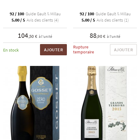
92 / 100
Guide Gault & Millau
92 / 100
Guide Gault & Millau
5.00 / 5
Avis des clients (4)
5.00 / 5
Avis des clients (1)
104
88
,50 €
,90 €
à l'unité
à l'unité
Rupture
AJOUTER
AJOUTER
En stock
temporaire