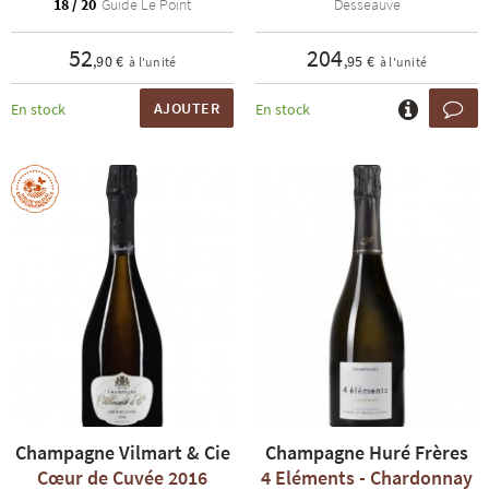
18 / 20
Guide Le Point
Desseauve
52
204
,90 €
,95 €
à l'unité
à l'unité
AJOUTER
En stock
En stock
Champagne Vilmart & Cie
Champagne Huré Frères
Cœur de Cuvée 2016
4 Eléments - Chardonnay