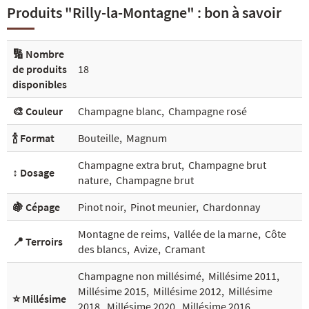
Produits "Rilly-la-Montagne" : bon à savoir
🔢 Nombre
de produits
18
disponibles
🎨 Couleur
Champagne blanc
,
Champagne rosé
🍾 Format
Bouteille
,
Magnum
Champagne extra brut
,
Champagne brut
↕️ Dosage
nature
,
Champagne brut
🍇 Cépage
Pinot noir
,
Pinot meunier
,
Chardonnay
Montagne de reims
,
Vallée de la marne
,
Côte
📍 Terroirs
des blancs
,
Avize
,
Cramant
Champagne non millésimé
,
Millésime 2011
,
Millésime 2015
,
Millésime 2012
,
Millésime
⭐ Millésime
2018
,
Millésime 2020
,
Millésime 2016
,