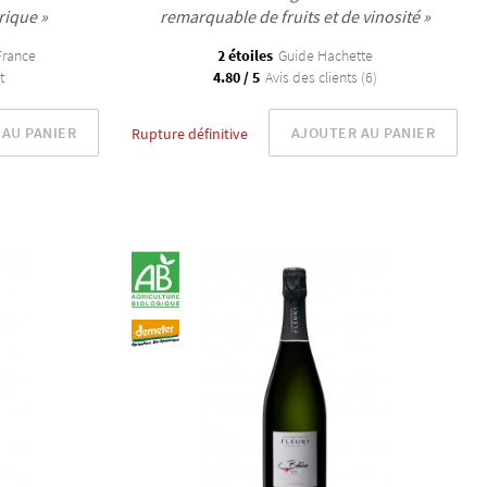
rique »
remarquable de fruits et de vinosité »
France
2 étoiles
Guide Hachette
t
4.80 / 5
Avis des clients (6)
AU PANIER
AJOUTER AU PANIER
Rupture définitive