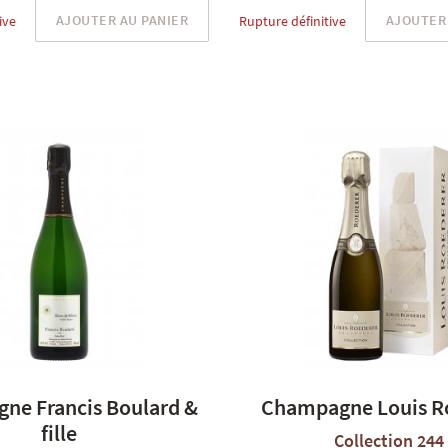
AJOUTER AU PANIER
AJOUTER 
ive
Rupture définitive
ne Francis Boulard &
Champagne Louis R
fille
Collection 244