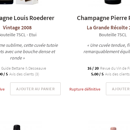
gne Louis Roederer
Champagne Pierre P
Vintage 2008
La Grande Récolte 
outeille 75CL - Etui
Bouteille 75CL
me sublime, cette cuvée tutoie
« Une cuvée tendue, fi
ts avec une bouche dense et
remarquablement équili
ronde »
Guide Bettane & Desseauve
16 / 20
Revue du Vin de F
0 / 5
Avis des clients (3)
5.00 / 5
Avis des clients
AJOUTER AU PANIER
AJOUTER 
ive
Rupture définitive