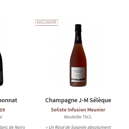
EXCLUSIVITÉ
ponnat
Champagne J-M Sélèque
019
Soliste Infusion Meunier
ui
Bouteille 75CL
Blanc de Noirs
« Un Rosé de Saignée absolument