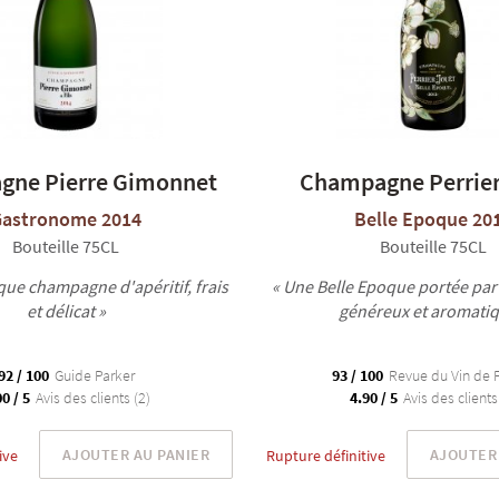
ne Pierre Gimonnet
Champagne Perrier
Gastronome 2014
Belle Epoque 20
Bouteille 75CL
Bouteille 75CL
que champagne d'apéritif, frais
« Une Belle Epoque portée par
et délicat »
généreux et aromatiq
92 / 100
Guide Parker
93 / 100
Revue du Vin de 
0 / 5
Avis des clients (2)
4.90 / 5
Avis des clients
AJOUTER AU PANIER
AJOUTER 
ive
Rupture définitive