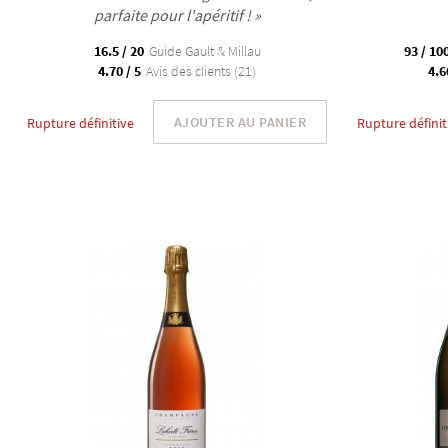
parfaite pour l'apéritif ! »
16.5 / 20
Guide Gault & Millau
93 / 10
4.70 / 5
Avis des clients (21)
4.6
AJOUTER AU PANIER
Rupture définitive
Rupture définit