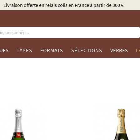
Élu Meilleur Caviste Champagne par Gault & Millau
UES
TYPES
FORMATS
SÉLECTIONS
VERRES
L