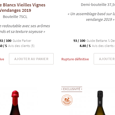
e Blancs Vieilles Vignes
Demi-bouteille 37,
Vendanges 2019
« Un assemblage basé sur la
Bouteille 75CL
vendange 2019 »
e redoutable avec ses arômes
s et sa texture soyeuse »
92 / 100
Guide Parker
93 / 100
Guide Bettane & De
0 / 5
Avis des clients (5)
4.80 / 5
Avis des clients 
AJOUTER AU PANIER
AJOUTER 
ive
Rupture définitive
EXCLUSIVITÉ