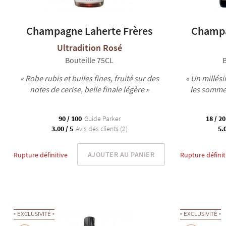
Champagne Laherte Frères
Champa
Ultradition Rosé
Bouteille 75CL
B
« Robe rubis et bulles fines, fruité sur des
« Un millési
notes de cerise, belle finale légère »
les somme
90 / 100
Guide Parker
18 / 20
3.00 / 5
Avis des clients (2)
5.0
AJOUTER AU PANIER
Rupture définitive
Rupture définit
EXCLUSIVITÉ
EXCLUSIVITÉ