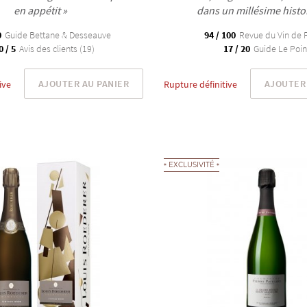
en appétit »
dans un millésime histo
0
Guide Bettane & Desseauve
94 / 100
Revue du Vin de 
0 / 5
Avis des clients (19)
17 / 20
Guide Le Poin
AJOUTER AU PANIER
AJOUTER 
ive
Rupture définitive
EXCLUSIVITÉ