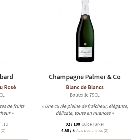
bard
Champagne Palmer & Co
ru Rosé
Blanc de Blancs
5CL
Bouteille 75CL
es de fruits
« Une cuvée pleine de fraîcheur, élégante,
cheur »
délicate, toute en nuances »
illau
92 / 100
Guide Parker
 (2)
4.50 / 5
Avis des clients (2)