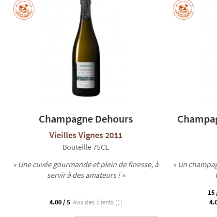
Champagne Dehours
Champag
Vieilles Vignes 2011
Bouteille 75CL
« Une cuvée gourmande et plein de finesse, à
« Un champagn
servir à des amateurs ! »
15 
4.00 / 5
Avis des clients (1)
4.0