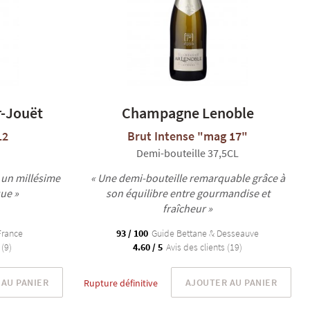
-Jouët
Champagne Lenoble
12
Brut Intense "mag 17"
Demi-bouteille 37,5CL
 un millésime
« Une demi-bouteille remarquable grâce à
ue »
son équilibre entre gourmandise et
fraîcheur »
France
93 / 100
Guide Bettane & Desseauve
 (9)
4.60 / 5
Avis des clients (19)
AU PANIER
AJOUTER AU PANIER
Rupture définitive