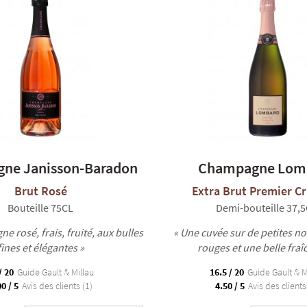
ne Janisson-Baradon
Champagne Lom
Brut Rosé
Extra Brut Premier C
Bouteille 75CL
Demi-bouteille 37,
e rosé, frais, fruité, aux bulles
« Une cuvée sur de petites not
fines et élégantes »
rouges et une belle fraî
/ 20
Guide Gault & Millau
16.5 / 20
Guide Gault & M
0 / 5
Avis des clients (1)
4.50 / 5
Avis des clients