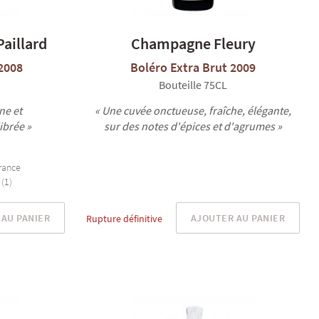
aillard
Champagne Fleury
2008
Boléro Extra Brut 2009
Bouteille 75CL
ne et
« Une cuvée onctueuse, fraîche, élégante,
brée »
sur des notes d'épices et d'agrumes »
rance
 (1)
AU PANIER
AJOUTER AU PANIER
Rupture définitive